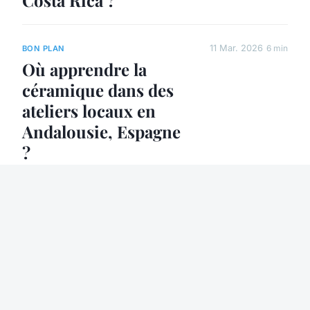
Costa Rica ?
11 Mar. 2026
6 min
BON PLAN
Où apprendre la
céramique dans des
ateliers locaux en
Andalousie, Espagne
?
11 Mar. 2026
6 min
BON PLAN
Quelles sont les
meilleures périodes
pour observer les
migrations
saisonnières en