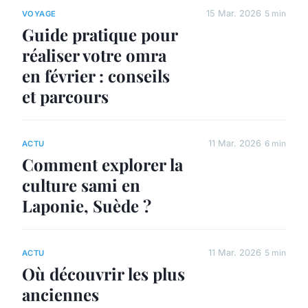
15 Mar. 2026
5 min
VOYAGE
Guide pratique pour
réaliser votre omra
en février : conseils
et parcours
11 Mar. 2026
6 min
ACTU
Comment explorer la
culture sami en
Laponie, Suède ?
11 Mar. 2026
5 min
ACTU
Où découvrir les plus
anciennes