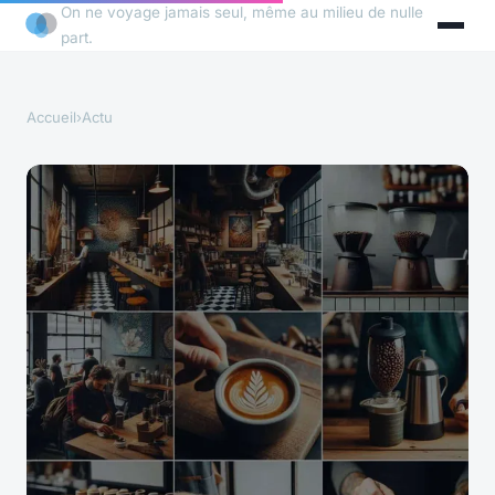
On ne voyage jamais seul, même au milieu de nulle
part.
Accueil
›
Actu