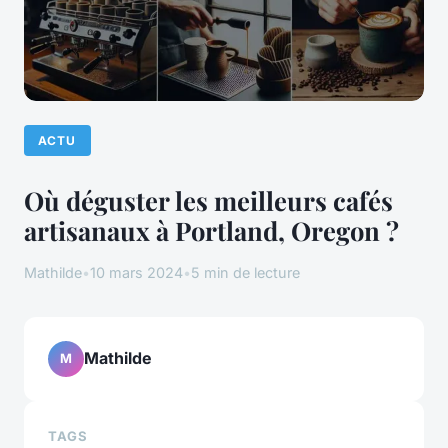
ACTU
Où déguster les meilleurs cafés
artisanaux à Portland, Oregon ?
Mathilde
•
10 mars 2024
•
5 min de lecture
Mathilde
M
TAGS