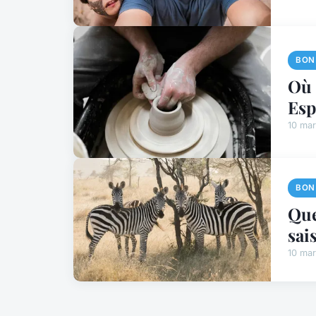
BON
Où 
Esp
10 ma
BON
Que
sai
10 ma