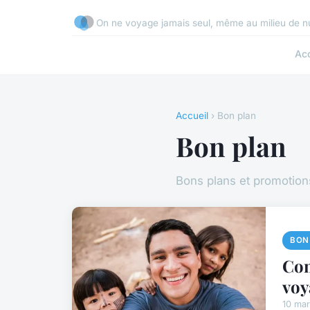
On ne voyage jamais seul, même au milieu de nul
Acc
Accueil
› Bon plan
Bon plan
Bons plans et promotio
BON
Com
voy
10 ma