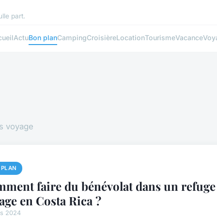
le part.
ueil
Actu
Bon plan
Camping
Croisière
Location
Tourisme
Vacance
Voy
ns voyage
 PLAN
ment faire du bénévolat dans un refuge
age en Costa Rica ?
rs 2024