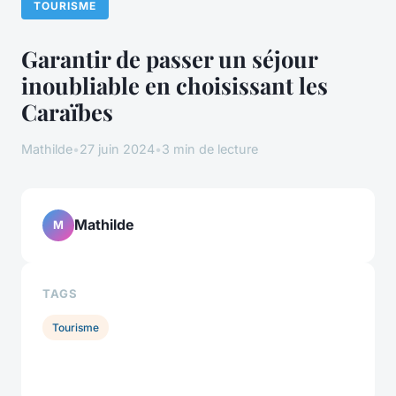
TOURISME
Garantir de passer un séjour
inoubliable en choisissant les
Caraïbes
Mathilde
•
27 juin 2024
•
3 min de lecture
Mathilde
M
TAGS
Tourisme