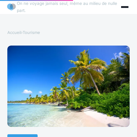
On ne voyage jamais seul, même au milieu de nulle
part.
Accueil
›
Tourisme