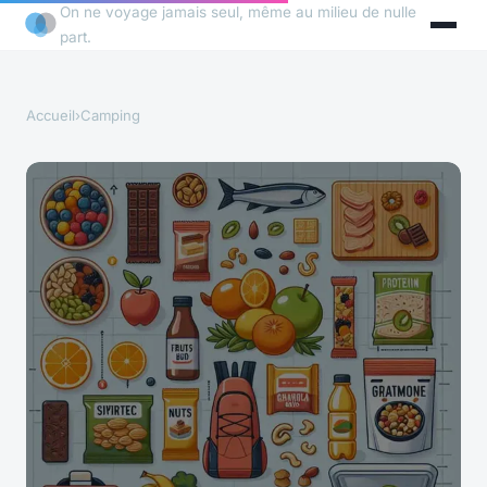
On ne voyage jamais seul, même au milieu de nulle
part.
Accueil
›
Camping